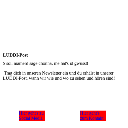
LUDDI-Post
S'söll niämerd säge chönnä, me hät's id gwüsst!
Trag dich in unseren Newsletter ein und du erhälst in unserer
LUDDI-Post, wann wir wie und wo zu sehen und hören sind!
Hier geht's zu
Hier geht's
Social Media
zum Kontakt