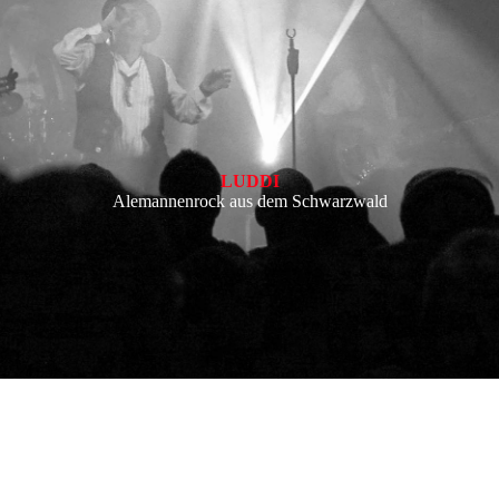
LUDDI
Alemannenrock aus dem Schwarzwald